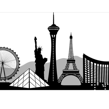
C4
Allt Du
Behöver Veta
Om
Casinomodeller
OPEN