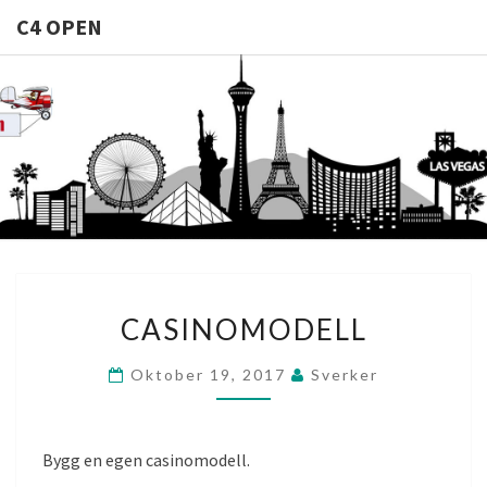
C4 OPEN
C4
Allt Du
Behöver Veta
Om
OPEN
Casinomodeller
CASINOMODELL
CASINOMODELL
Oktober 19, 2017
Sverker
Bygg en egen casinomodell.