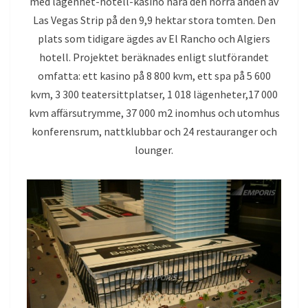
med lägenhet-hotell-kasino nära den norra änden av
Las Vegas Strip på den 9,9 hektar stora tomten. Den
plats som tidigare ägdes av El Rancho och Algiers
hotell. Projektet beräknades enligt slutförandet
omfatta: ett kasino på 8 800 kvm, ett spa på 5 600
kvm, 3 300 teatersittplatser, 1 018 lägenheter,17 000
kvm affärsutrymme, 37 000 m2 inomhus och utomhus
konferensrum, nattklubbar och 24 restauranger och
lounger.