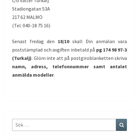
c/o Valter Turkalj
Stadiongatan 53A
217 62 MALMÖ
(Tel: 040-18 75 16)
Senast fredag den
18/10
skall Din anmälan vara
poststämplad och avgiften inbetald på
pg 174 98 97-3
(Turkalj)
. Glöm inte att på postgiroblanketten skriva
namn, adress, telefonnummer samt antalet
anmälda modeller
.
Sök
Sök
efter: