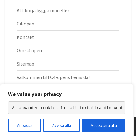
Att börja bygga modeller
C4-open
Kontakt
Om C4 open
Sitemap
Välkommen till C4-opens hemsida!
Välkommen till C4-opens hemsida!
We value your privacy
Vi använder cookies för att förbättra din webbupple
© 2026
|
Drivs med
WordPress
|
Tema:
Nisarg
Anpassa
Avvisa alla
Acceptera alla