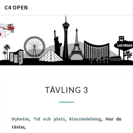
C4 OPEN
C4
Allt Du
Behöver Veta
Om
OPEN
Casinomodeller
TÄVLING
TÄVLING 3
3
Nyheter
,
Tid och plats
,
Klassindelning
, Hur du
tävlar,