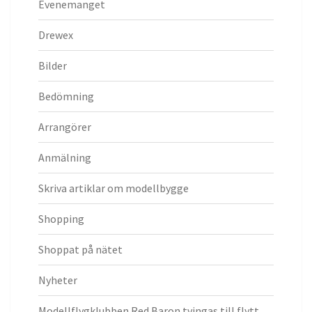
Evenemanget
Drewex
Bilder
Bedömning
Arrangörer
Anmälning
Skriva artiklar om modellbygge
Shopping
Shoppat på nätet
Nyheter
Modellflygklubben Red Baron tvingas till flytt