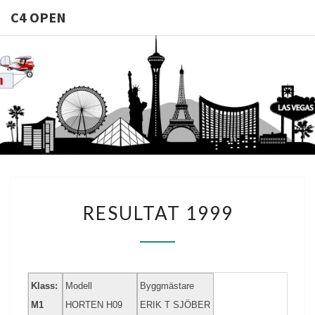
C4 OPEN
C4
Allt Du
Behöver Veta
Om
OPEN
Casinomodeller
RESULTAT
RESULTAT 1999
1999
Klass:
Modell
Byggmästare
M1
HORTEN H09
ERIK T SJÖBER