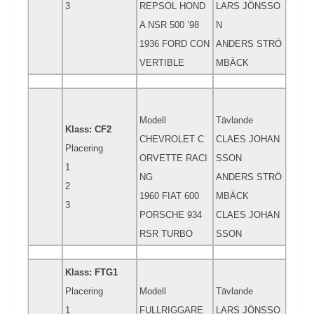
3
REPSOL HOND
LARS JÖNSSO
A NSR 500 ’98
N
1936 FORD CON
ANDERS STRÖ
VERTIBLE
MBÄCK
Modell
Tävlande
Klass: CF2
CHEVROLET C
CLAES JOHAN
Placering
ORVETTE RACI
SSON
1
NG
ANDERS STRÖ
2
1960 FIAT 600
MBÄCK
3
PORSCHE 934
CLAES JOHAN
RSR TURBO
SSON
Klass: FTG1
Placering
Modell
Tävlande
1
FULLRIGGARE
LARS JÖNSSO