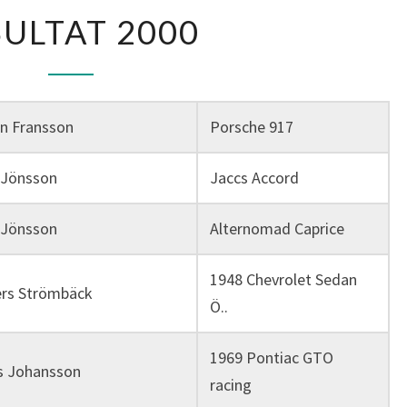
RESULTAT
SULTAT 2000
2000
n Fransson
Porsche 917
 Jönsson
Jaccs Accord
 Jönsson
Alternomad Caprice
1948 Chevrolet Sedan
rs Strömbäck
Ö..
1969 Pontiac GTO
s Johansson
racing