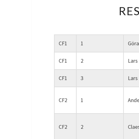
RE
CF1
1
Göra
CF1
2
Lars
CF1
3
Lars
CF2
1
Ande
CF2
2
Clae