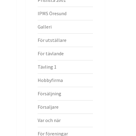
Prislista 2001
IPMS Öresund
Galleri
För utställare
För tävlande
Tävling 1
Hobbyfirma
Försäljning
Försaljare
Var och när
För föreningar