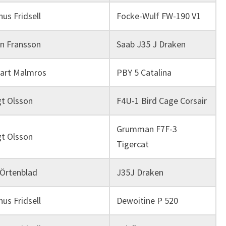
us Fridsell
Focke-Wulf FW-190 V1
n Fransson
Saab J35 J Draken
art Malmros
PBY 5 Catalina
t Olsson
F4U-1 Bird Cage Corsair
Grumman F7F-3
t Olsson
Tigercat
 Örtenblad
J35J Draken
us Fridsell
Dewoitine P 520