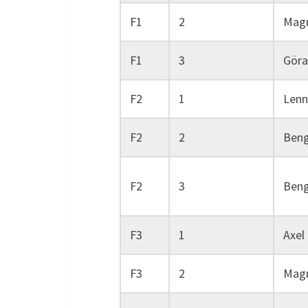
F1
2
Magn
F1
3
Göra
F2
1
Lenn
F2
2
Beng
F2
3
Beng
F3
1
Axel
F3
2
Magn