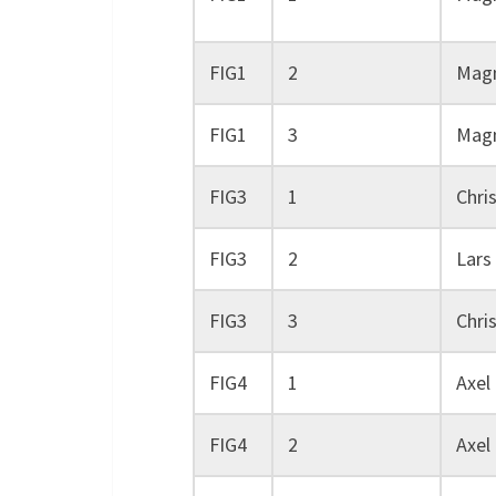
FIG1
2
Magn
FIG1
3
Magn
FIG3
1
Chri
FIG3
2
Lars
FIG3
3
Chri
FIG4
1
Axel
FIG4
2
Axel