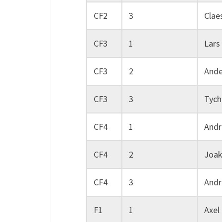
CF2
3
Clae
CF3
1
Lars
CF3
2
Ande
CF3
3
Tych
CF4
1
Andr
CF4
2
Joak
CF4
3
Andr
F1
1
Axel