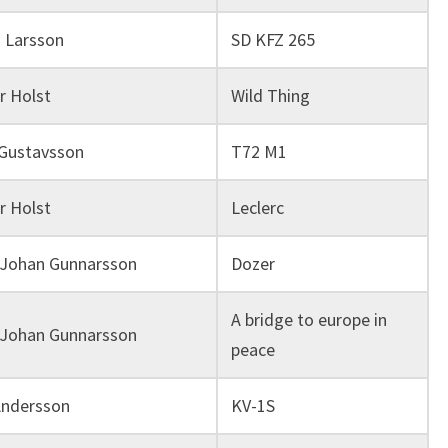
 Larsson
SD KFZ 265
r Holst
Wild Thing
 Gustavsson
T72 M1
r Holst
Leclerc
-Johan Gunnarsson
Dozer
A bridge to europe in
-Johan Gunnarsson
peace
Andersson
KV-1S