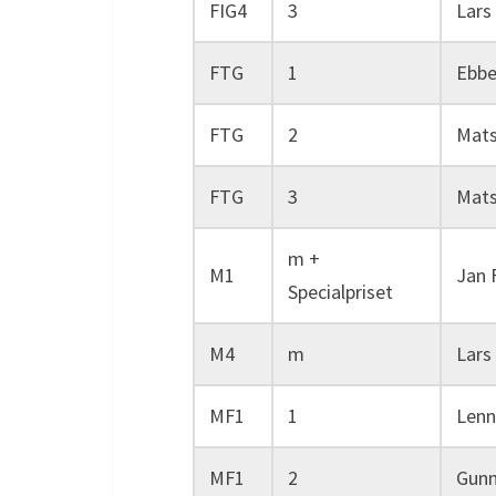
FIG4
3
Lars
FTG
1
Ebbe
FTG
2
Mats
FTG
3
Mats
m +
M1
Jan 
Specialpriset
M4
m
Lars
MF1
1
Lenn
MF1
2
Gunn