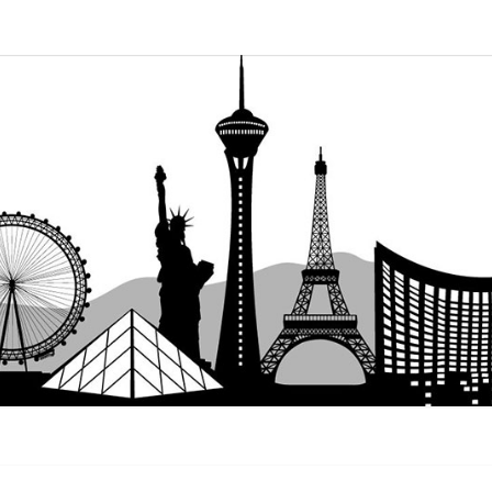
C4
Allt Du
Behöver Veta
Om
Casinomodeller
OPEN