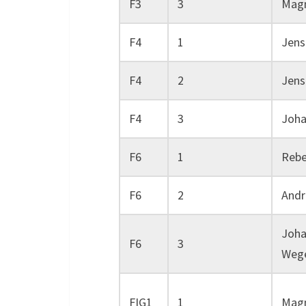
F3
3
Magn
F4
1
Jens
F4
2
Jens
F4
3
Joha
F6
1
Rebe
F6
2
Andr
Joha
F6
3
Wege
FIG1
1
Magn