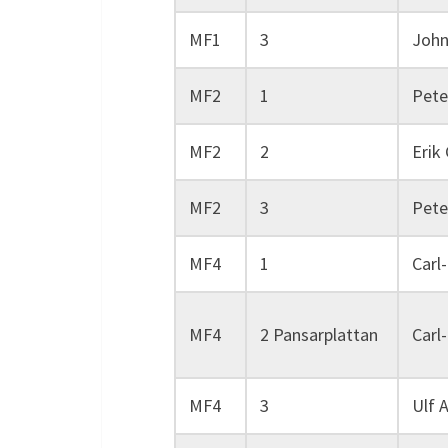
MF1
3
John
MF2
1
Pete
MF2
2
Erik
MF2
3
Pete
MF4
1
Carl
MF4
2 Pansarplattan
Carl
MF4
3
Ulf 