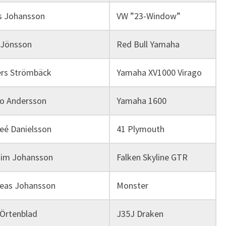
s Johansson
VW ”23-Window”
 Jönsson
Red Bull Yamaha
rs Strömbäck
Yamaha XV1000 Virago
o Andersson
Yamaha 1600
eé Danielsson
41 Plymouth
im Johansson
Falken Skyline GTR
eas Johansson
Monster
 Örtenblad
J35J Draken