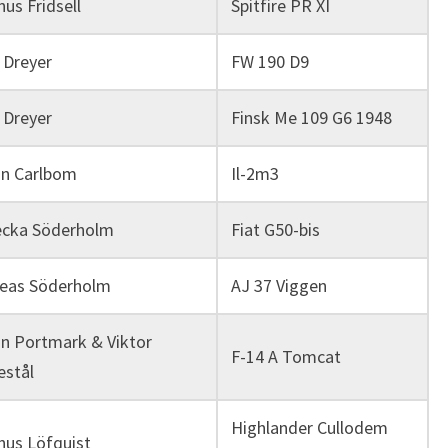
us Fridsell
Spitfire PR XI
 Dreyer
FW 190 D9
 Dreyer
Finsk Me 109 G6 1948
n Carlbom
Il-2m3
cka Söderholm
Fiat G50-bis
eas Söderholm
AJ 37 Viggen
n Portmark & Viktor
F-14 A Tomcat
stål
Highlander Cullodem
us Löfquist