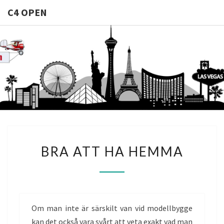
C4 OPEN
C4
Allt Du
Behöver Veta
Om
OPEN
Casinomodeller
BRA
BRA ATT HA HEMMA
ATT
HA
HEMMA
Om man inte är särskilt van vid modellbygge
kan det också vara svårt att veta exakt vad man