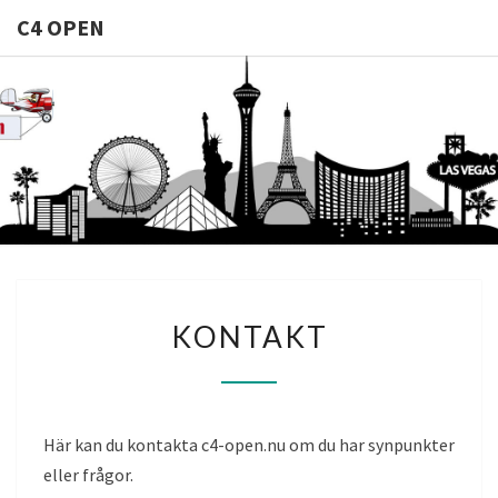
C4 OPEN
C4
Allt Du
Behöver Veta
Om
OPEN
Casinomodeller
KONTAKT
KONTAKT
Här kan du kontakta c4-open.nu om du har synpunkter
eller frågor.